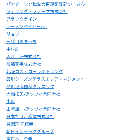
パナソニック松愛会東京都支部つーさん
フェリング・ファーマ株式会社
ブラックライン
ラーメンベイビーmf
リョウ
三代目ぬまっち
中村創
入江工研株式会社
加藤商事株式会社
北陸コカ・コーラボトリング
品川シーズンテラスエリアマネジメント
品川港南歯科クリニック
大橋拓矢/アッヴィ合同会社
小夏
山崎雄一/アッヴィ合同会社
日本たばこ産業株式会社
曹洞宗 守徳寺
朝日インテックグループ
東日本 企画