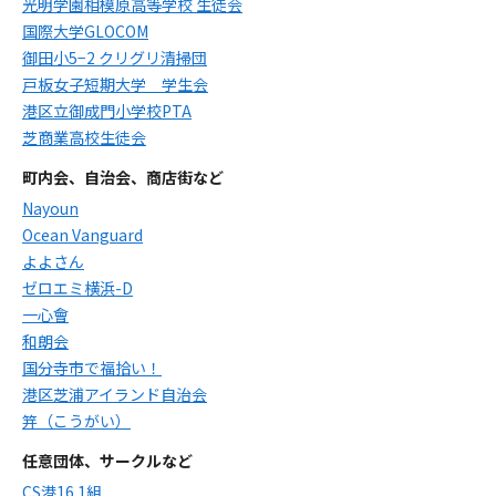
光明学園相模原高等学校 生徒会
国際大学GLOCOM
御田小5−2 クリグリ清掃団
戸板女子短期大学 学生会
港区立御成門小学校PTA
芝商業高校生徒会
町内会、自治会、商店街など
Nayoun
Ocean Vanguard
よよさん
ゼロエミ横浜-D
一心會
和朗会
国分寺市で福拾い！
港区芝浦アイランド自治会
笄（こうがい）
任意団体、サークルなど
CS港16 1組