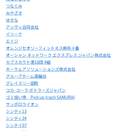
つなぐみ
みやざき
ゆきな
アッヴィ合同会社
イリーナ
エイジ
オレンジセオリーフィットネス麻布十番
オーシャン ネットワーク エクスプレス ジャパン株式会社
カブスカウト港16団 4組
キーウェアソリューションズ株式会社
グループホーム高輪台
グレイスリー田町
コカ･コーラ ボトラーズジャパン
ゴミ拾い侍 Pick up trash SAMURAI
サッポロライオン
シンティ13
シンティ24
シンテイ07