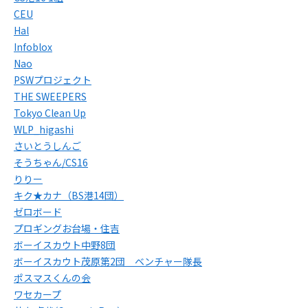
CEU
Hal
Infoblox
Nao
PSWプロジェクト
THE SWEEPERS
Tokyo Clean Up
WLP_higashi
さいとうしんご
そうちゃん/CS16
りりー
キク★カナ（BS港14団）
ゼロボード
プロギングお台場・住吉
ボーイスカウト中野8団
ボーイスカウト茂原第2団 ベンチャー隊長
ポスマスくんの会
ワセカープ