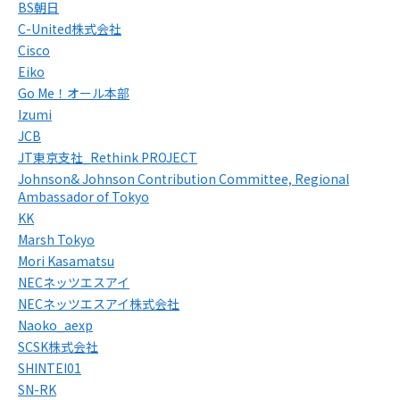
BS朝日
C-United株式会社
Cisco
Eiko
Go Me！オール本部
Izumi
JCB
JT東京支社_Rethink PROJECT
Johnson& Johnson Contribution Committee, Regional
Ambassador of Tokyo
KK
Marsh Tokyo
Mori Kasamatsu
NECネッツエスアイ
NECネッツエスアイ株式会社
Naoko_aexp
SCSK株式会社
SHINTEI01
SN-RK