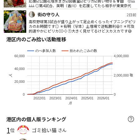
応援☑️公園花壇水まき☑️図書室☑️ピリカ☑️買い物🫑＆🍄‍🟫 🤨ﾑﾑ
ﾑﾑﾑ ⚾️第4試合、英明（香川）を応援してたら相手が東東京代
表…ごめん🙇‍♀️ ①🟥プラは事故の残骸かな🤔？ ②千代田区から越
街の守り人
2日前
境❓（港区にスシローなし🍣） ③オープン‼️…しません🙅‍♀️ ④今日
もお疲れ様でした✨ #みなとクリーンアップ！ #ゴミ拾いに願い
高校野球第3試合が盛り上がって足止めくらったイブニングピリ
を込めて #山の日ピリカ2026
カのお時間です⚾️ ＊有明（🐻本）土壇場で逆転勝利😆‼️ ＊可及
的速やかにピリカ🏃‍♀️💨 ①大きく見せてるけどスカスカです😅
②金曜だからステイしても取りに来ない☝️ ③公園のベンチに佇
港区内のごみ拾い活動推移
街の守り人
3日前
む🚬 ④今日は買ってません🖐️【ファミリーマート】で販売して
ますよ🍋😊 →この情報は10月の流星さんのご提供です🙂‍↕️ #ゴミ
暑さが戻って来たようなイブニングピリカのお時間です💦 ①豆
拾いに願いを込めて #山の日ピリカ2026
大福食べたからアイスに動じない😁 ②昨日のレモネードは文京
のべ参加人数
拾われたごみの数
区産☝️【港区産】をGETするまで終われない😤 ③幸先いいぞ✊
60,000
4,000,000
④ファミマ10店舗目で港区産🍋2本GET‼️😆 ⑤ICカードケース
街の守り人
4日前
（カラ） ⑥核兵器にもっとNOを！（ポイ捨ても） ⑦冷やし中
40,000
華ランチ750円😋 #みなとクリーンアップ！ #ゴミ拾いに願いを
高校野球開幕戦と被るけどイブニングピリカのお時間です⚾️ ⚾️
込めて #山の日ピリカ2026
個
2,000,000
人
仙台育英校歌ハミングピリカ🎶 ①家紋が刻印されているとは知
らず😳 ②本日のミッション❗️GETだぜ✊ ③モッタイナイ❗️ ④明日
20,000
まで使える❗️ ⑤イチゴじゃなくてレモン🍋 ⑥小みかんじゃなく
街の守り人
5日前
てレモン🍋 ⑦ファミマ8店舗（港区6、文京区2）行ったのに1本
0
0
😭なんも言えねぇ #みなとクリーンアップ！ #ゴミ拾いに願い
猛暑終了⁉︎を期待させる涼しさイブニングピリカのお時間です
2022/01
2023/01
2024/01
2025/01
2026/01
を込めて #山の日ピリカ2026
🌿 ＊そんなワケないか😅 ①公園でヒゲ剃りした模様😩 ②未開
月
封 ③ブヒー🐷 ④ネタになるか写真撮って確認してたら… 👧『そ
れなに？』 🐵『えっ！ごみだよ💦』 青少年の健全育成のため？
街の守り人
6日前
ごみ写真として投稿しますが『ボツネタ』が正答😒ﾂﾏﾝﾈｰ ⑤今
港区内の個人版ランキング
日もお疲れ様でした🍻 #みなとクリーンアップ！ #ゴミ拾いに願
一息つける涼しさイブニングピリカのお時間です🍃 ＊扇風機の
いを込めて #山の日ピリカ2026
1
風がちょうどいい😌🌿 ①暑くても食欲モリモリ睡眠グウグウの
ゴミ拾い猫
位
さん
私には無縁な薬💊😅 ②何か意味があるのかないのか🤔💭 ③バッ
サリ剪定 ④こんばんはキティ🎀 ⑤私は騙だまされない❗️ ⑥名前