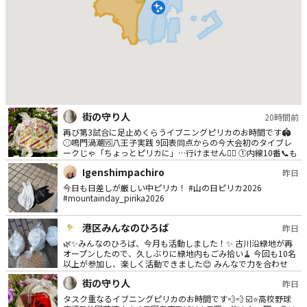
街の守り人
20時間前
再び第3試合に足止めくらうイブニングピリカのお時間です🏟️
⚾️鳴門渦潮🆚八王子実践 9回表同点からの今大会初のタイブレ
ークじゃ「ちょっとピリカに」…行けません🙅‍♀️ ①内線10番📞も
しもし？ ②よく見たら消印なし切手に撮られたがりの🐜さん？
Igenshimpachiro
昨日
③あるよ、あるよ〜 ④『めめっち』であってるかな😅？ ⑤核兵
器ゼロへ！（ポイ捨ても） #みなとクリーンアップ！ #ゴミ拾い
今日も日差しが厳しい中ピリカ！ #山の日ピリカ2026
に願いを込めて #山の日ピリカ2026
#mountainday_pirika2026
港区みんなのひろば
昨日
🌿✨みんなのひろば、今月も活動しました！✨ 古川沿緑地が再
オープンしたので、久しぶりに緑地内もごみ拾い🧹 今回も10名
以上が参加し、楽しく活動できました😊 みんなで力を合わせ
て、安全で安心して、気持ちよく集える緑地をつくっていきま
街の守り人
昨日
す🌿 ご参加ありがとうございました！ 次回は9/13(日)開催予定
です！
タスク重なるイブニングピリカのお時間です💨💨 ☑️⭐️高校野球