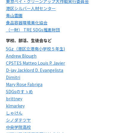
東京ベイ・クリーンアップ大作戦実行委員会
港区シルバー人材センター
青山霊園
食品容器環境美化協会
（一財） TRE SDGs推進財団
学校、部活、生徒会など
5Gz（港区立港南小学校５年生)
Andrew Blough
CPSTES Matteo Louis P. Javier
D-jay Jacklord D. Evangelista
Dimitri
Mary Rose Fabriga
SDGsのすゝめ
brittney
klmarkey
しゃけん
シノダテツヤ
中央学院高校