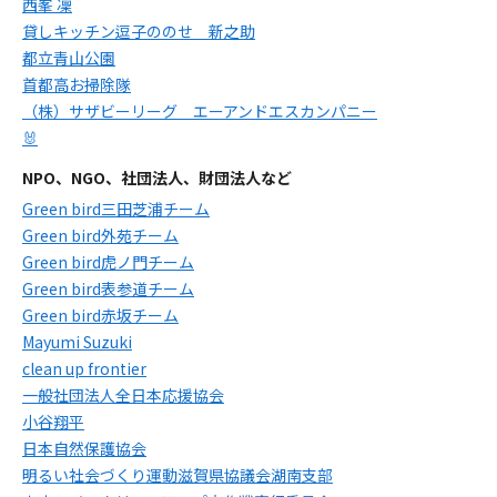
西峯 凜
貸しキッチン逗子ののせ 新之助
都立青山公園
首都高お掃除隊
（株）サザビーリーグ エーアンドエスカンパニー
🐰
NPO、NGO、社団法人、財団法人など
Green bird三田芝浦チーム
Green bird外苑チーム
Green bird虎ノ門チーム
Green bird表参道チーム
Green bird赤坂チーム
Mayumi Suzuki
clean up frontier
一般社団法人全日本応援協会
小谷翔平
日本自然保護協会
明るい社会づくり運動滋賀県協議会湖南支部