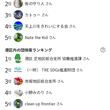
街の守り人
1週間前
わかっても落とし主発見は激ムズ ⑦今日も1日お疲れ様でした🌻
2
街の守り人
位
さん
#みなとクリーンアップ！ #山の日ピリカ2026
敗戦後のピリカはつらいよ！イブニングピリカのお時間です🐯
#mountainday_pirika2026
🏐バレーボールNL🇯🇵🆚🇸🇮 3位決定戦🥉残念でした😔
3
★試合終了まで応援したので30分遅れ でスタ〜〜ト⤵️ ①
カトゥー
位
さん
やる気と袋のサイズは比例する🤨ﾌﾑ よりによって『元気』😑
②うなだれてトボトボ歩くマントの人🚶‍♀️ ③今日もお疲れ様でし
もっと読む
4
た🍵 🏐バレーボールが終わっても⚾️高校野球があるさ✊😆
天上川をきれいにする会
位
さん
（8/5〜） #みなとクリーンアップ！
5
Nate the Kid
位
さん
港区内の団体版ランキング
1
港区 芝地区総合支所 協働推進課
位
さん
2
（一財） TRE SDGs推進財団
位
さん
3
赤坂地区総合支所
位
さん
4
小野みのり
位
さん
5
clean up frontier
位
さん