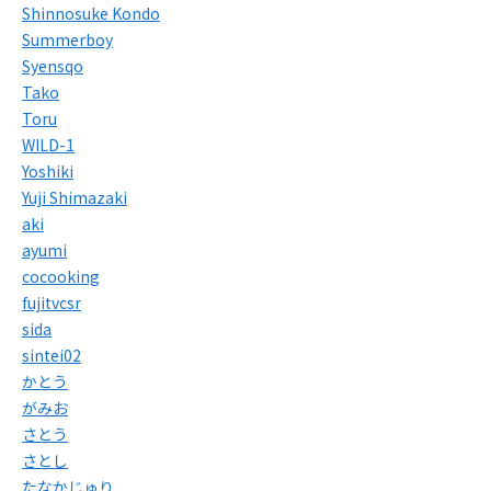
Shinnosuke Kondo
Summerboy
Syensqo
Tako
Toru
WILD-1
Yoshiki
Yuji Shimazaki
aki
ayumi
cocooking
fujitvcsr
sida
sintei02
かとう
がみお
さとう
さとし
たなかじゅり