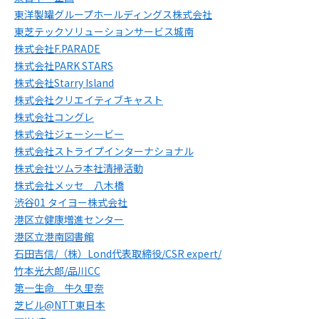
東洋製罐グループホールディングス株式会社
東芝テックソリューションサービス城南
株式会社F.PARADE
株式会社PARK STARS
株式会社Starry Island
株式会社クリエイティブキャスト
株式会社コングレ
株式会社ジェーシービー
株式会社ストライプインターナショナル
株式会社ツムラ本社清掃活動
株式会社メッセ 八木橋
渋谷01 タイヨー株式会社
港区立健康増進センター
港区立港南図書館
石田吉信/（株）Lond代表取締役/CSR expert/
竹本光大郎/品川CC
第一生命 牛久里奈
芝ビル@NTT東日本