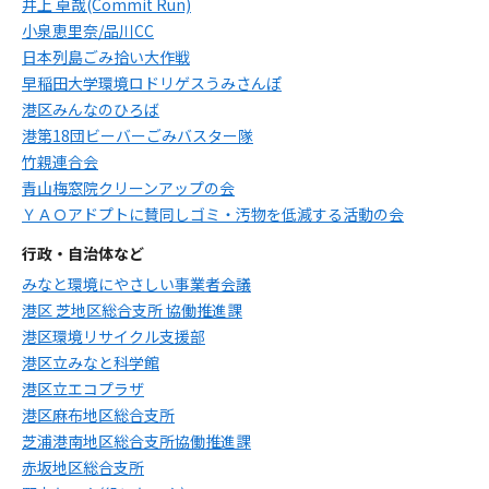
井上 卓哉(Commit Run)
小泉恵里奈/品川CC
日本列島ごみ拾い大作戦
早稲田大学環境ロドリゲスうみさんぽ
港区みんなのひろば
港第18団ビーバーごみバスター隊
竹親連合会
青山梅窓院クリーンアップの会
ＹＡＯアドプトに賛同しゴミ・汚物を低減する活動の会
行政・自治体など
みなと環境にやさしい事業者会議
港区 芝地区総合支所 協働推進課
港区環境リサイクル支援部
港区立みなと科学館
港区立エコプラザ
港区麻布地区総合支所
芝浦港南地区総合支所協働推進課
赤坂地区総合支所